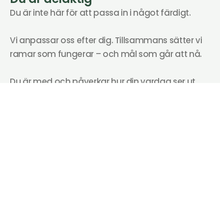
Du är inte här för att passa in i något färdigt. 
Vi anpassar oss efter dig. Tillsammans sätter vi 
ramar som fungerar – och mål som går att nå. 
Du är med och påverkar hur din vardag ser ut, 
vad du vill utveckla och vad nästa steg ska vara. 
Vi finns nära, men vi tar inte över. 
Vi stöttar – så att du kan ta mer ansvar, i din 
egen takt.